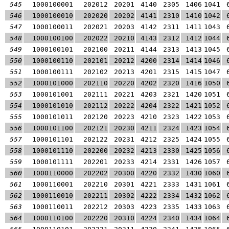
545
1000100001
202012
20201
4140
2305
1406
1041
546
1000100010
202020
20202
4141
2310
1410
1042
547
1000100011
202021
20203
4142
2311
1411
1043
548
1000100100
202022
20210
4143
2312
1412
1044
549
1000100101
202100
20211
4144
2313
1413
1045
550
1000100110
202101
20212
4200
2314
1414
1046
551
1000100111
202102
20213
4201
2315
1415
1047
552
1000101000
202110
20220
4202
2320
1416
1050
553
1000101001
202111
20221
4203
2321
1420
1051
554
1000101010
202112
20222
4204
2322
1421
1052
555
1000101011
202120
20223
4210
2323
1422
1053
556
1000101100
202121
20230
4211
2324
1423
1054
557
1000101101
202122
20231
4212
2325
1424
1055
558
1000101110
202200
20232
4213
2330
1425
1056
559
1000101111
202201
20233
4214
2331
1426
1057
560
1000110000
202202
20300
4220
2332
1430
1060
561
1000110001
202210
20301
4221
2333
1431
1061
562
1000110010
202211
20302
4222
2334
1432
1062
563
1000110011
202212
20303
4223
2335
1433
1063
564
1000110100
202220
20310
4224
2340
1434
1064