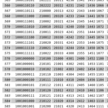
565
1000110101
202221
20311
4230
2341
1435
1065
566
1000110110
202222
20312
4231
2342
1436
1066
567
1000110111
210000
20313
4232
2343
1440
1067
568
1000111000
210001
20320
4233
2344
1441
1070
569
1000111001
210002
20321
4234
2345
1442
1071
570
1000111010
210010
20322
4240
2350
1443
1072
571
1000111011
210011
20323
4241
2351
1444
1073
572
1000111100
210012
20330
4242
2352
1445
1074
573
1000111101
210020
20331
4243
2353
1446
1075
574
1000111110
210021
20332
4244
2354
1450
1076
575
1000111111
210022
20333
4300
2355
1451
1077
576
1001000000
210100
21000
4301
2400
1452
1100
577
1001000001
210101
21001
4302
2401
1453
1101
578
1001000010
210102
21002
4303
2402
1454
1102
579
1001000011
210110
21003
4304
2403
1455
1103
580
1001000100
210111
21010
4310
2404
1456
1104
581
1001000101
210112
21011
4311
2405
1460
1105
582
1001000110
210120
21012
4312
2410
1461
1106
583
1001000111
210121
21013
4313
2411
1462
1107
584
1001001000
210122
21020
4314
2412
1463
1110
585
1001001001
210200
21021
4320
2413
1464
1111