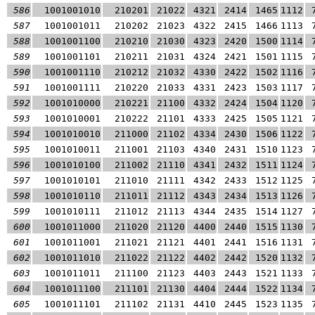
586
1001001010
210201
21022
4321
2414
1465
1112
587
1001001011
210202
21023
4322
2415
1466
1113
588
1001001100
210210
21030
4323
2420
1500
1114
589
1001001101
210211
21031
4324
2421
1501
1115
590
1001001110
210212
21032
4330
2422
1502
1116
591
1001001111
210220
21033
4331
2423
1503
1117
592
1001010000
210221
21100
4332
2424
1504
1120
593
1001010001
210222
21101
4333
2425
1505
1121
594
1001010010
211000
21102
4334
2430
1506
1122
595
1001010011
211001
21103
4340
2431
1510
1123
596
1001010100
211002
21110
4341
2432
1511
1124
597
1001010101
211010
21111
4342
2433
1512
1125
598
1001010110
211011
21112
4343
2434
1513
1126
599
1001010111
211012
21113
4344
2435
1514
1127
600
1001011000
211020
21120
4400
2440
1515
1130
601
1001011001
211021
21121
4401
2441
1516
1131
602
1001011010
211022
21122
4402
2442
1520
1132
603
1001011011
211100
21123
4403
2443
1521
1133
604
1001011100
211101
21130
4404
2444
1522
1134
605
1001011101
211102
21131
4410
2445
1523
1135