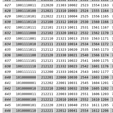
627
1001110011
212020
21303
10002
2523
1554
1163
628
1001110100
212021
21310
10003
2524
1555
1164
629
1001110101
212022
21311
10004
2525
1556
1165
630
1001110110
212100
21312
10010
2530
1560
1166
631
1001110111
212101
21313
10011
2531
1561
1167
632
1001111000
212102
21320
10012
2532
1562
1170
633
1001111001
212110
21321
10013
2533
1563
1171
634
1001111010
212111
21322
10014
2534
1564
1172
635
1001111011
212112
21323
10020
2535
1565
1173
636
1001111100
212120
21330
10021
2540
1566
1174
637
1001111101
212121
21331
10022
2541
1600
1175
638
1001111110
212122
21332
10023
2542
1601
1176
639
1001111111
212200
21333
10024
2543
1602
1177
640
1010000000
212201
22000
10030
2544
1603
1200
641
1010000001
212202
22001
10031
2545
1604
1201
642
1010000010
212210
22002
10032
2550
1605
1202
643
1010000011
212211
22003
10033
2551
1606
1203
644
1010000100
212212
22010
10034
2552
1610
1204
645
1010000101
212220
22011
10040
2553
1611
1205
646
1010000110
212221
22012
10041
2554
1612
1206