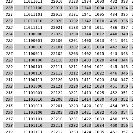
219
11011011
22010
3123
1334
1003
432
333
220
11011100
22011
3130
1340
1004
433
334
221
11011101
22012
3131
1341
1005
434
335
222
11011110
22020
3132
1342
1010
435
336
223
11011111
22021
3133
1343
1011
436
337
224
11100000
22022
3200
1344
1012
440
340
225
11100001
22100
3201
1400
1013
441
341
226
11100010
22101
3202
1401
1014
442
342
227
11100011
22102
3203
1402
1015
443
343
228
11100100
22110
3210
1403
1020
444
344
229
11100101
22111
3211
1404
1021
445
345
230
11100110
22112
3212
1410
1022
446
346
231
11100111
22120
3213
1411
1023
450
347
232
11101000
22121
3220
1412
1024
451
350
233
11101001
22122
3221
1413
1025
452
351
234
11101010
22200
3222
1414
1030
453
352
235
11101011
22201
3223
1420
1031
454
353
236
11101100
22202
3230
1421
1032
455
354
237
11101101
22210
3231
1422
1033
456
355
238
11101110
22211
3232
1423
1034
460
356
239
11101111
22212
3233
1424
1035
461
357