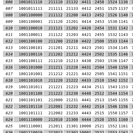
606
1001011110
211110
21132
4411
2450
1524
1136
607
1001011111
211111
21133
4412
2451
1525
1137
608
1001100000
211112
21200
4413
2452
1526
1140
609
1001100001
211120
21201
4414
2453
1530
1141
610
1001100010
211121
21202
4420
2454
1531
1142
611
1001100011
211122
21203
4421
2455
1532
1143
612
1001100100
211200
21210
4422
2500
1533
1144
613
1001100101
211201
21211
4423
2501
1534
1145
614
1001100110
211202
21212
4424
2502
1535
1146
615
1001100111
211210
21213
4430
2503
1536
1147
616
1001101000
211211
21220
4431
2504
1540
1150
617
1001101001
211212
21221
4432
2505
1541
1151
618
1001101010
211220
21222
4433
2510
1542
1152
619
1001101011
211221
21223
4434
2511
1543
1153
620
1001101100
211222
21230
4440
2512
1544
1154
621
1001101101
212000
21231
4441
2513
1545
1155
622
1001101110
212001
21232
4442
2514
1546
1156
623
1001101111
212002
21233
4443
2515
1550
1157
624
1001110000
212010
21300
4444
2520
1551
1160
625
1001110001
212011
21301
10000
2521
1552
1161
626
1001110010
212012
21302
10001
2522
1553
1162