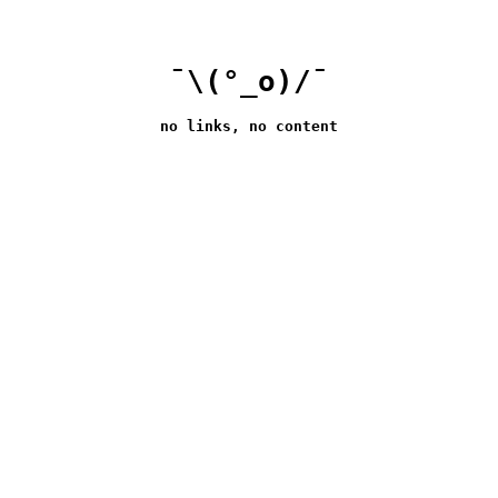
¯\(°_o)/¯
no links, no content