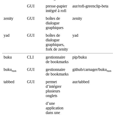
GUI
presse-papier
aur/rofi-greenclip-beta
intégré à rofi
zenity
GUI
boîtes de
zenity
dialogue
graphiques
yad
GUI
boîtes de
yad
dialogue
graphiques,
fork de zenity
buku
CLI
gestionnaire
pip/buku
de bookmarks
buku
GUI
gestionnaire
github/carnager/buku
run
run
de bookmarks
tabbed
GUI
permet
aur/tabbed
d’intégrer
plusieurs
onglets
d’une
application
dans une