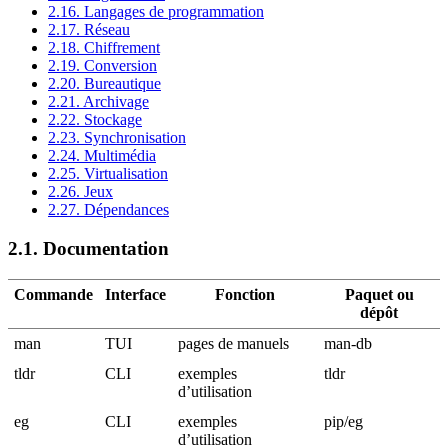
2.16. Langages de programmation
2.17. Réseau
2.18. Chiffrement
2.19. Conversion
2.20. Bureautique
2.21. Archivage
2.22. Stockage
2.23. Synchronisation
2.24. Multimédia
2.25. Virtualisation
2.26. Jeux
2.27. Dépendances
2.1.
Documentation
Commande
Interface
Fonction
Paquet ou
dépôt
man
TUI
pages de manuels
man-db
tldr
CLI
exemples
tldr
d’utilisation
eg
CLI
exemples
pip/eg
d’utilisation