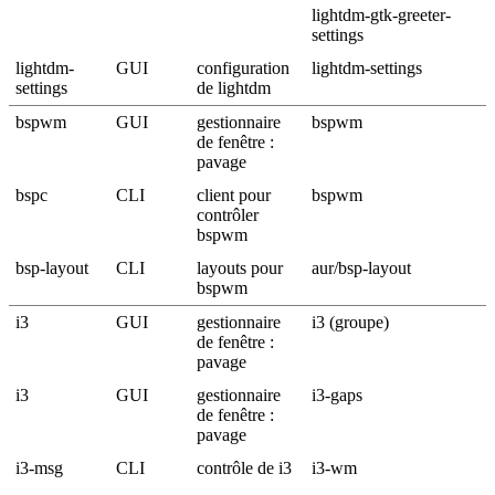
lightdm-gtk-greeter-
settings
lightdm-
GUI
configuration
lightdm-settings
settings
de lightdm
bspwm
GUI
gestionnaire
bspwm
de fenêtre :
pavage
bspc
CLI
client pour
bspwm
contrôler
bspwm
bsp-layout
CLI
layouts pour
aur/bsp-layout
bspwm
i3
GUI
gestionnaire
i3 (groupe)
de fenêtre :
pavage
i3
GUI
gestionnaire
i3-gaps
de fenêtre :
pavage
i3-msg
CLI
contrôle de i3
i3-wm