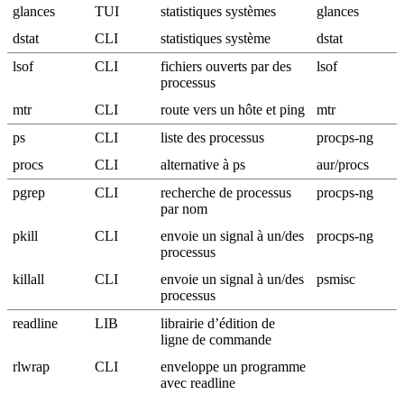
glances
TUI
statistiques systèmes
glances
dstat
CLI
statistiques système
dstat
lsof
CLI
fichiers ouverts par des
lsof
processus
mtr
CLI
route vers un hôte et ping
mtr
ps
CLI
liste des processus
procps-ng
procs
CLI
alternative à ps
aur/procs
pgrep
CLI
recherche de processus
procps-ng
par nom
pkill
CLI
envoie un signal à un/des
procps-ng
processus
killall
CLI
envoie un signal à un/des
psmisc
processus
readline
LIB
librairie d’édition de
ligne de commande
rlwrap
CLI
enveloppe un programme
avec readline