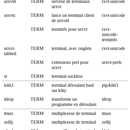
urxvtd
TERM
serveur de terminaux
rxvt-unicode
urxvt
urxvtc
TERM
lance un terminal client
rxvt-unicode
de urxvtd
TERM
terminfo pour urxvt
rxvt-
unicode-
terminfo
urxvt-
TERM
terminal, avec onglets
rxvt-unicode
tabbed
TERM
extensions perl pour
urxvt-perls
urxvt
st
TERM
terminal suckless
kitti3
TERM
terminal déroulant basé
pip/kitti3
sur kitty
tdrop
TERM
transforme un
tdrop
programme en déroulant
tmux
TERM
multiplexeur de terminal
tmux
zellij
TERM
multiplexeur de terminal
zellij