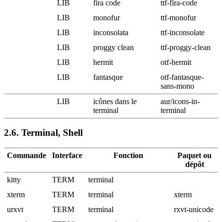
LIB
fira code
ttf-fira-code
LIB
monofur
ttf-monofur
LIB
inconsolata
ttf-inconsolate
LIB
proggy clean
ttf-proggy-clean
LIB
hermit
otf-hermit
LIB
fantasque
otf-fantasque-
sans-mono
LIB
icônes dans le
aur/icons-in-
terminal
terminal
2.6.
Terminal, Shell
Commande
Interface
Fonction
Paquet ou
dépôt
kitty
TERM
terminal
xterm
TERM
terminal
xterm
urxvt
TERM
terminal
rxvt-unicode