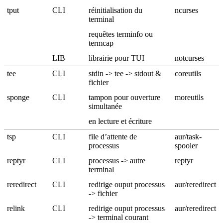
tput
CLI
réinitialisation du
ncurses
terminal
requêtes terminfo ou
termcap
LIB
librairie pour TUI
notcurses
tee
CLI
stdin -> tee -> stdout &
coreutils
fichier
sponge
CLI
tampon pour ouverture
moreutils
simultanée
en lecture et écriture
tsp
CLI
file d’attente de
aur/task-
processus
spooler
reptyr
CLI
processus -> autre
reptyr
terminal
reredirect
CLI
redirige ouput processus
aur/reredirect
-> fichier
relink
CLI
redirige ouput processus
aur/reredirect
-> terminal courant