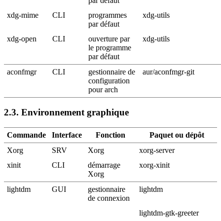
par défaut
xdg-mime
CLI
programmes
xdg-utils
par défaut
xdg-open
CLI
ouverture par
xdg-utils
le programme
par défaut
aconfmgr
CLI
gestionnaire de
aur/aconfmgr-git
configuration
pour arch
2.3.
Environnement graphique
Commande
Interface
Fonction
Paquet ou dépôt
Xorg
SRV
Xorg
xorg-server
xinit
CLI
démarrage
xorg-xinit
Xorg
lightdm
GUI
gestionnaire
lightdm
de connexion
lightdm-gtk-greeter