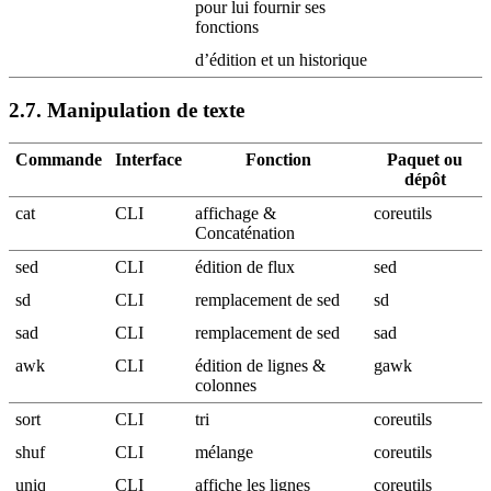
pour lui fournir ses
fonctions
d’édition et un historique
2.7.
Manipulation de texte
Commande
Interface
Fonction
Paquet ou
dépôt
cat
CLI
affichage &
coreutils
Concaténation
sed
CLI
édition de flux
sed
sd
CLI
remplacement de sed
sd
sad
CLI
remplacement de sed
sad
awk
CLI
édition de lignes &
gawk
colonnes
sort
CLI
tri
coreutils
shuf
CLI
mélange
coreutils
uniq
CLI
affiche les lignes
coreutils