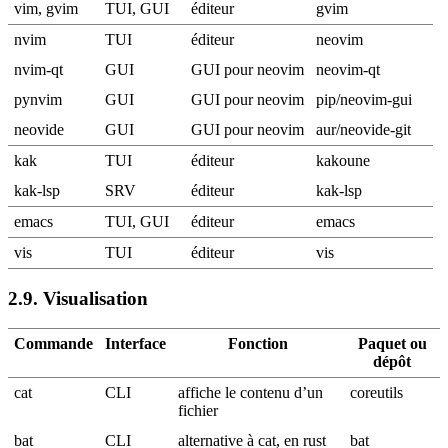
vim, gvim
TUI, GUI
éditeur
gvim
nvim
TUI
éditeur
neovim
nvim-qt
GUI
GUI pour neovim
neovim-qt
pynvim
GUI
GUI pour neovim
pip/neovim-gui
neovide
GUI
GUI pour neovim
aur/neovide-git
kak
TUI
éditeur
kakoune
kak-lsp
SRV
éditeur
kak-lsp
emacs
TUI, GUI
éditeur
emacs
vis
TUI
éditeur
vis
2.9.
Visualisation
Commande
Interface
Fonction
Paquet ou
dépôt
cat
CLI
affiche le contenu d’un
coreutils
fichier
bat
CLI
alternative à cat, en rust
bat