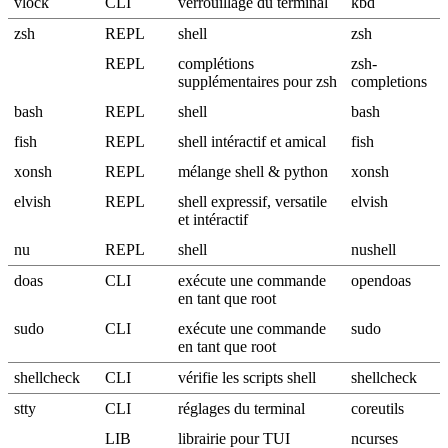
vlock
CLI
verrouillage du terminal
kbd
zsh
REPL
shell
zsh
REPL
complétions
zsh-
supplémentaires pour zsh
completions
bash
REPL
shell
bash
fish
REPL
shell intéractif et amical
fish
xonsh
REPL
mélange shell & python
xonsh
elvish
REPL
shell expressif, versatile
elvish
et intéractif
nu
REPL
shell
nushell
doas
CLI
exécute une commande
opendoas
en tant que root
sudo
CLI
exécute une commande
sudo
en tant que root
shellcheck
CLI
vérifie les scripts shell
shellcheck
stty
CLI
réglages du terminal
coreutils
LIB
librairie pour TUI
ncurses