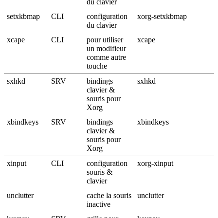
du clavier
setxkbmap
CLI
configuration
xorg-setxkbmap
du clavier
xcape
CLI
pour utiliser
xcape
un modifieur
comme autre
touche
sxhkd
SRV
bindings
sxhkd
clavier &
souris pour
Xorg
xbindkeys
SRV
bindings
xbindkeys
clavier &
souris pour
Xorg
xinput
CLI
configuration
xorg-xinput
souris &
clavier
unclutter
cache la souris
unclutter
inactive