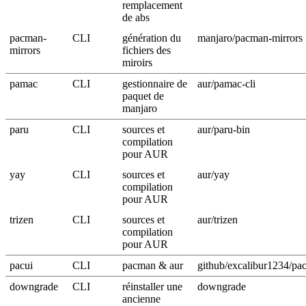
remplacement
de abs
pacman-
CLI
génération du
manjaro/pacman-mirrors
mirrors
fichiers des
miroirs
pamac
CLI
gestionnaire de
aur/pamac-cli
paquet de
manjaro
paru
CLI
sources et
aur/paru-bin
compilation
pour AUR
yay
CLI
sources et
aur/yay
compilation
pour AUR
trizen
CLI
sources et
aur/trizen
compilation
pour AUR
pacui
CLI
pacman & aur
github/excalibur1234/pac
downgrade
CLI
réinstaller une
downgrade
ancienne