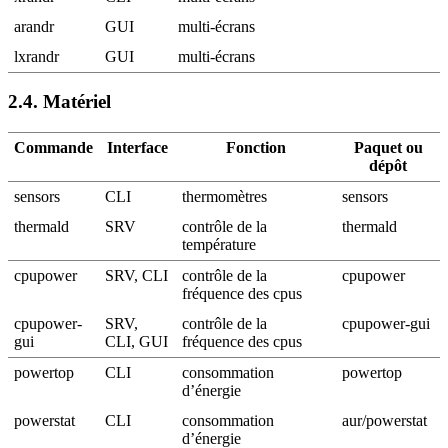
arandr
GUI
multi-écrans
lxrandr
GUI
multi-écrans
2.4.
Matériel
Commande
Interface
Fonction
Paquet ou
dépôt
sensors
CLI
thermomètres
sensors
thermald
SRV
contrôle de la
thermald
température
cpupower
SRV, CLI
contrôle de la
cpupower
fréquence des cpus
cpupower-
SRV,
contrôle de la
cpupower-gui
gui
CLI, GUI
fréquence des cpus
powertop
CLI
consommation
powertop
d’énergie
powerstat
CLI
consommation
aur/powerstat
d’énergie