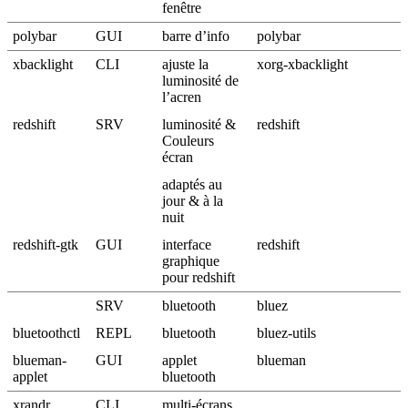
fenêtre
polybar
GUI
barre d’info
polybar
xbacklight
CLI
ajuste la
xorg-xbacklight
luminosité de
l’acren
redshift
SRV
luminosité &
redshift
Couleurs
écran
adaptés au
jour & à la
nuit
redshift-gtk
GUI
interface
redshift
graphique
pour redshift
SRV
bluetooth
bluez
bluetoothctl
REPL
bluetooth
bluez-utils
blueman-
GUI
applet
blueman
applet
bluetooth
xrandr
CLI
multi-écrans