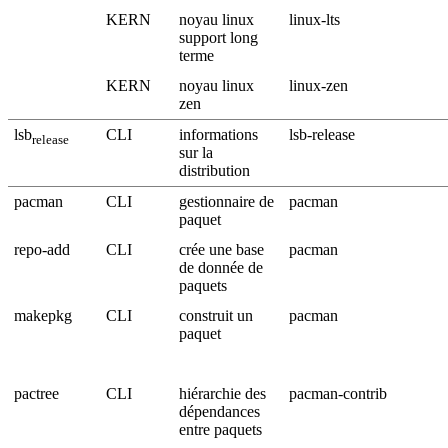
KERN
noyau linux
linux-lts
support long
terme
KERN
noyau linux
linux-zen
zen
lsb
CLI
informations
lsb-release
release
sur la
distribution
pacman
CLI
gestionnaire de
pacman
paquet
repo-add
CLI
crée une base
pacman
de donnée de
paquets
makepkg
CLI
construit un
pacman
paquet
pactree
CLI
hiérarchie des
pacman-contrib
dépendances
entre paquets