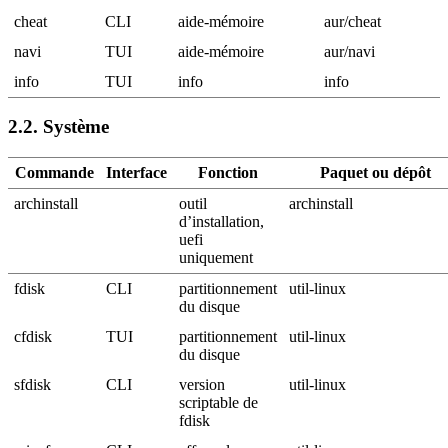
cheat
CLI
aide-mémoire
aur/cheat
navi
TUI
aide-mémoire
aur/navi
info
TUI
info
info
2.2.
Système
Commande
Interface
Fonction
Paquet ou dépôt
archinstall
outil
archinstall
d’installation,
uefi
uniquement
fdisk
CLI
partitionnement
util-linux
du disque
cfdisk
TUI
partitionnement
util-linux
du disque
sfdisk
CLI
version
util-linux
scriptable de
fdisk