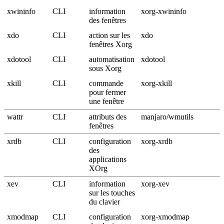
xwininfo
CLI
information
xorg-xwininfo
des fenêtres
xdo
CLI
action sur les
xdo
fenêtres Xorg
xdotool
CLI
automatisation
xdotool
sous Xorg
xkill
CLI
commande
xorg-xkill
pour fermer
une fenêtre
wattr
CLI
attributs des
manjaro/wmutils
fenêtres
xrdb
CLI
configuration
xorg-xrdb
des
applications
XOrg
xev
CLI
information
xorg-xev
sur les touches
du clavier
xmodmap
CLI
configuration
xorg-xmodmap