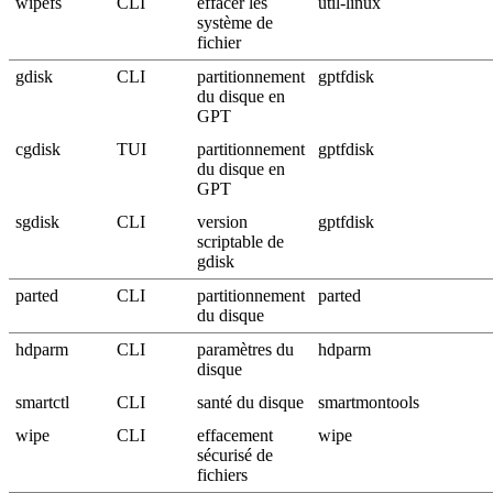
wipefs
CLI
effacer les
util-linux
système de
fichier
gdisk
CLI
partitionnement
gptfdisk
du disque en
GPT
cgdisk
TUI
partitionnement
gptfdisk
du disque en
GPT
sgdisk
CLI
version
gptfdisk
scriptable de
gdisk
parted
CLI
partitionnement
parted
du disque
hdparm
CLI
paramètres du
hdparm
disque
smartctl
CLI
santé du disque
smartmontools
wipe
CLI
effacement
wipe
sécurisé de
fichiers