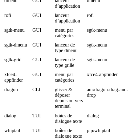
dmenu
GUI
lanceur
dmenu
d’application
rofi
GUI
lanceur
rofi
d’application
sgtk-menu
GUI
menu par
sgtk-menu
catégories
sgtk-dmenu
GUI
lanceur de
sgtk-menu
type dmenu
sgtk-grid
GUI
lanceur de
sgtk-menu
type grille
xfce4-
GUI
menu par
xfce4-appfinder
appfinder
catégories
dragon
CLI
glisser &
aur/dragon-drag-and-
déposer
drop
depuis ou vers
terminal
dialog
TUI
boîtes de
dialog
dialogue texte
whiptail
TUI
boîtes de
pip/whiptail
dialogue texte