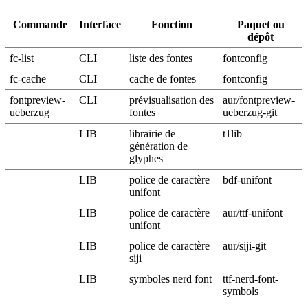
Commande
Interface
Fonction
Paquet ou
dépôt
fc-list
CLI
liste des fontes
fontconfig
fc-cache
CLI
cache de fontes
fontconfig
fontpreview-
CLI
prévisualisation des
aur/fontpreview-
ueberzug
fontes
ueberzug-git
LIB
librairie de
t1lib
génération de
glyphes
LIB
police de caractère
bdf-unifont
unifont
LIB
police de caractère
aur/ttf-unifont
unifont
LIB
police de caractère
aur/siji-git
siji
LIB
symboles nerd font
ttf-nerd-font-
symbols