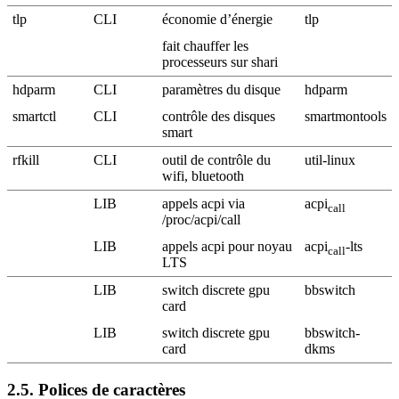
tlp
CLI
économie d’énergie
tlp
fait chauffer les
processeurs sur shari
hdparm
CLI
paramètres du disque
hdparm
smartctl
CLI
contrôle des disques
smartmontools
smart
rfkill
CLI
outil de contrôle du
util-linux
wifi, bluetooth
LIB
appels acpi via
acpi
call
/proc/acpi/call
LIB
appels acpi pour noyau
acpi
-lts
call
LTS
LIB
switch discrete gpu
bbswitch
card
LIB
switch discrete gpu
bbswitch-
card
dkms
2.5.
Polices de caractères