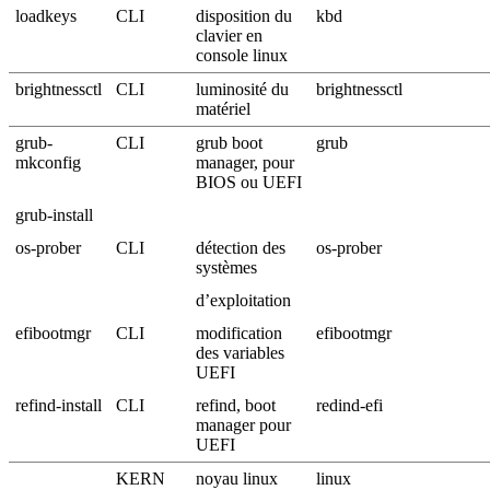
loadkeys
CLI
disposition du
kbd
clavier en
console linux
brightnessctl
CLI
luminosité du
brightnessctl
matériel
grub-
CLI
grub boot
grub
mkconfig
manager, pour
BIOS ou UEFI
grub-install
os-prober
CLI
détection des
os-prober
systèmes
d’exploitation
efibootmgr
CLI
modification
efibootmgr
des variables
UEFI
refind-install
CLI
refind, boot
redind-efi
manager pour
UEFI
KERN
noyau linux
linux