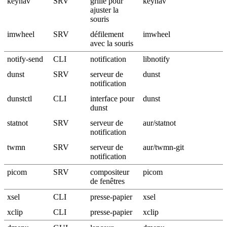
keynav
SRV
grille pour
keynav
ajuster la
souris
imwheel
SRV
défilement
imwheel
avec la souris
notify-send
CLI
notification
libnotify
dunst
SRV
serveur de
dunst
notification
dunstctl
CLI
interface pour
dunst
dunst
statnot
SRV
serveur de
aur/statnot
notification
twmn
SRV
serveur de
aur/twmn-git
notification
picom
SRV
compositeur
picom
de fenêtres
xsel
CLI
presse-papier
xsel
xclip
CLI
presse-papier
xclip