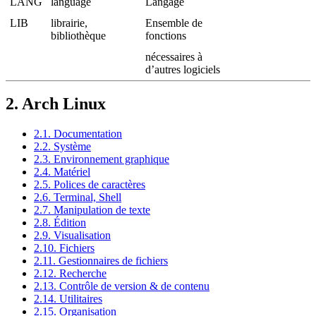
LANG
language
Langage
LIB
librairie,
Ensemble de
bibliothèque
fonctions
nécessaires à
d’autres logiciels
2.
Arch Linux
2.1. Documentation
2.2. Système
2.3. Environnement graphique
2.4. Matériel
2.5. Polices de caractères
2.6. Terminal, Shell
2.7. Manipulation de texte
2.8. Édition
2.9. Visualisation
2.10. Fichiers
2.11. Gestionnaires de fichiers
2.12. Recherche
2.13. Contrôle de version & de contenu
2.14. Utilitaires
2.15. Organisation