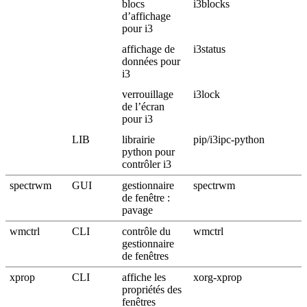
blocs
i3blocks
d’affichage
pour i3
affichage de
i3status
données pour
i3
verrouillage
i3lock
de l’écran
pour i3
LIB
librairie
pip/i3ipc-python
python pour
contrôler i3
spectrwm
GUI
gestionnaire
spectrwm
de fenêtre :
pavage
wmctrl
CLI
contrôle du
wmctrl
gestionnaire
de fenêtres
xprop
CLI
affiche les
xorg-xprop
propriétés des
fenêtres