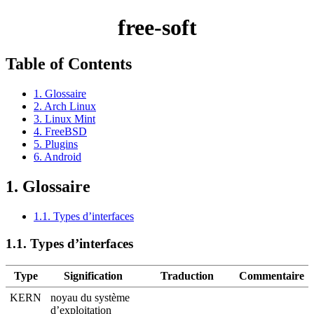
free-soft
Table of Contents
1. Glossaire
2. Arch Linux
3. Linux Mint
4. FreeBSD
5. Plugins
6. Android
1.
Glossaire
1.1. Types d’interfaces
1.1.
Types d’interfaces
Type
Signification
Traduction
Commentaire
KERN
noyau du système
d’exploitation